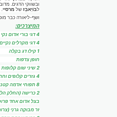
ובשווקי הדגים. מדו
ל
בּוֹיַאבֵּז
של
מרסיי
.
ושף-ליאורה כבר מוכ
המיצרכים:
4 דגי בורי אדום נקי ומפולטים
4 דגי מקרלים נקיים ומפולטים
1 קילו דג בקלה
חופן צדפות
2 שיני שום קלופות
4 גזרים קלופים וחתוכים ל-4 לאורכם
8 תפוחי אדמה קטנים, קלופים
2 כרישה (החלק הלבן) חתוך לאורכו וחצוי
בצל אדום אחד פרוס
זר מבּוּקֶה גרנִי (צ