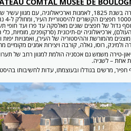
ATEAU COMTAL MUSEE DE BOULOG
מוזיאון שהוקם בטירה בשנת 1825, לאמנות וארכיאולוגיה, עם מגוון ע
ארכיאולוגי
וסף גדול של חפצים שונים מאלסקה עד פרו ועד חופי תע
ולם), ארכיאולוגיה ים-תיכונית (סרקופגים, מומיות, כלי חר
וצגים מהמורשת וההיסטוריה של העיר), ואמנויות יפות וד
דה ולמינק, רוסו, גאלה, קורבה ויצירות אמנים מקומיים מהמא
און-טירה משמש גם אכסניה הולמת למגוון רחב של תערוכ
ת אחת – לשניה.
חפיר, מרשים בגודלו ובעוצמתו, עדות לחשיבותו בהיסטור