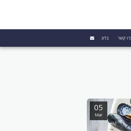
רו קשר
בלוג
05
Mar