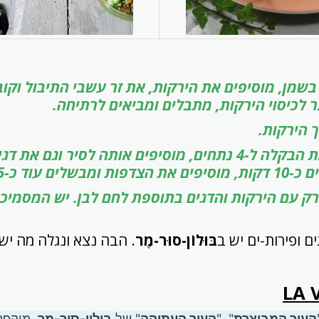
שמן, מוסיפים את הירקות, את זר עשבי התיבול וקוב
לכיסוי הירקות, מתבלים ומביאים לרתיחה.
 הירקות.
בינתיים חותכים את הבקלה ל-4 נתחים, מוסיפים אותה לסיר וגם את 
 עוד כ-5 דקות.
ק עם הירקות והדגים בתוספת לחם לבן.
יש המסמיכי
 ופירות-ים יש ב
בּוּלוֹן-סוּר-מֶר
. הבה נצא ונגלה מה יש 
LA V
העיר המבוצרת
", "
העיר העתיקה
" של
בולון-סור-מר