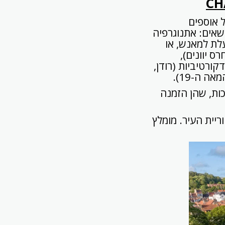
CH
שיר של אוספים
ם, וכ-100000 חפצים הקשורים להיסטוריית העיר, ומחולק ל-4 נושאים: אתנוגרפיה
לת למאנש, או
ס יוונים),
קורטיביות (רודן,
ה ה-19).
ות, שהן הזמנה
יית העיר. מומלץ