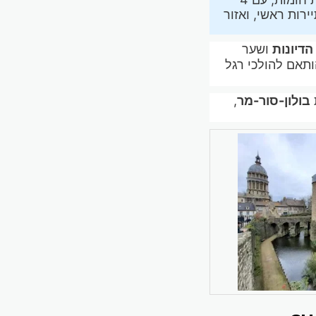
רות ראשי, ואזור
הדיונות
ושער
שנת 1905. השביל לאורכן הותאם להולכי רגל
בולון-סור-מר
,