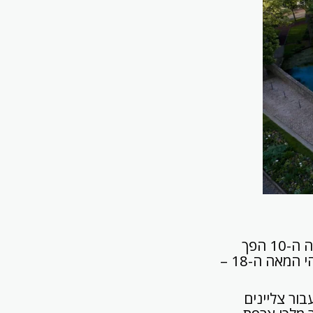
תחילתו של מבנה זה, במאה ה-1 לספירה, כמקדש, בהמשך – ככנסיה. במאה ה-10 הפך
למנזר, וכך היה גם במאות ה-13 וה-14. במאה ה-16 הפך לקתדרלה, ובשלהי המאה ה-18 –
בור צליינים