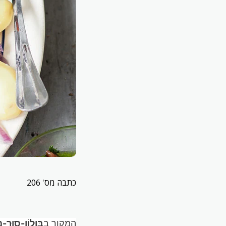
כתבה מס' 206
המקור ב
בּוּלוֹן-סוּר-