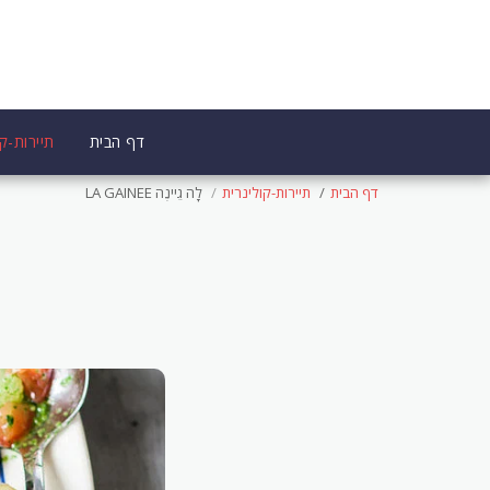
דף הבית
תיירות-קו
דף הבית
תיירות-קולינרית
לָה גֵיינֶה LA GAINEE