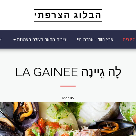
הבלוג הצרפתי
יצירות מחאה בעולם האמנות
לינרית
ארץ הווז' - אהבת חיי
צ
לָה גֵיינֶה LA GAINEE
Mar
05