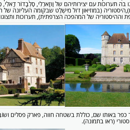
 תערוכות עם יצירותיהם של וַוזָארֶלִי, סַלְבָדוֹר דָאלִי, פֶרְנַנ
),היסטוריה (במוזיאון ז'וּל מִישְׁלֶט שבקומה העליונה של 
ת וההיסטוריה של המהפכה הצרפתית), תערוכות ותצוגות
כפר באותו שם, כוללת בשטחה חווה, פארק פסלים ושוֹבָך
טורי (ראו בתמונה).