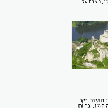
טירה שהיתה מבצרם של הדוכסים של נורמנדי, במאות ה-11 וה-12, ניצבת על
תנים ועדרי בקר
רועים, שוכן כפר קטן זה על 730 תושביו, וידוע בארכיטקטורת בנייניו מהמאה ה-17, ובהיותו