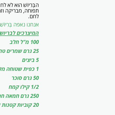
הבְּרִיוֹשׁ הוא לא
תפוחה, מבריקה וזה
לחם.
אנחנו נאפה בְּרִיוֹשִׁים ב-20 תבניות מיוחדות אבל ניתן להם
המיצרכים לבריושי
100 מ"ל חלב
25 גרם שמרים טריים או "שמרית"
5 ביצים
1 כפית שטוחה מלח
50 גרם סוכר
1/2 קילו קמח
250 גרם חמאה חתוכה לקוביות קטנות.
20 קוביות קטנות של חלבה בטעמים: פיסטוק, קפה, וניל וכו'