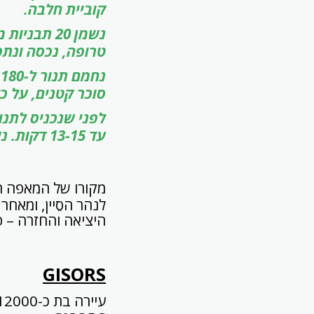
קוביית חלבה.
נשמן 20 תב
טרופה, נכסה ונתפ
נ
סוכר קטנים, על כל
עד 13-15 דקות. נשחרר את המאפים מהתבניות ונקרר על רשת.
מקורו של המאפה הז
לנהר הסֵיין, ומאחר
היציאה והחזרה – פר
GISORS
עיירה בת כ-12000 תושבים, כ-70 ק"מ צפונה מפריז, גאה להציג את