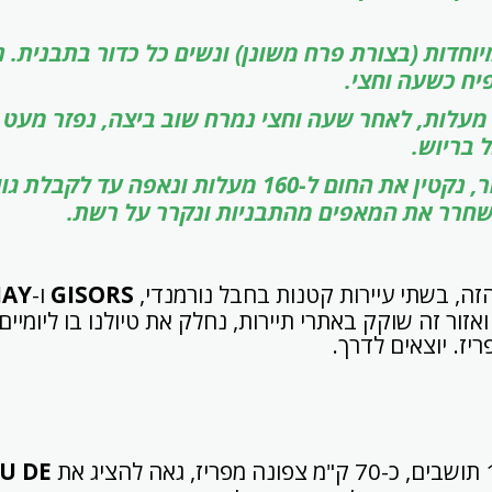
ניות מיוחדות (בצורת פרח משונן) ונשים כל כדור בתבנית.
יח כשעה וחצי.
חמם תנור ל-180 מעלות, לאחר שעה וחצי נמרח שוב ביצה, נפזר מע
 בריוש.
לפני שנכניס לתנור, נקטין את החום ל-160 מעלות ונאפ
ה, בשתי עיירות קטנות בחבל נורמנדי,
GISORS
ו-
AY
 ואזור זה שוקק באתרי תיירות, נחלק את טיולנו בו ליומיי
יז. יוצאים לדרך.
U DE