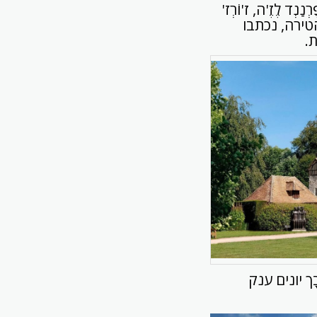
ְד לֶזֶ'ה, ז'וֹרְז'
הטירה, נכתבו
.
 יונים ענק