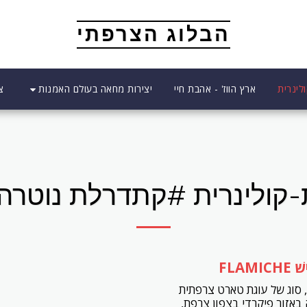
הבלוג הצרפתי
יצירות מחאה בעולם האמנות
לינרית
ארץ הווז' - אהבת חיי
צ
-קולינרית #קתדרלת נוטר
FLAMI
 סוג של עוגת טארט צרפתית
באזור פיקרדי בצפון צרפת,