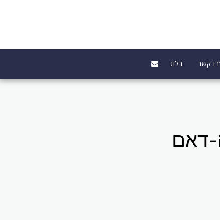
רו קשר
בלוג
ה-דאם