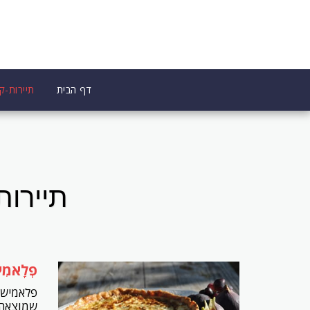
דף הבית
תיירות-קו
תיירות
פְלָאמִישׁ CHE
פלאמיש,
שמוצאה 