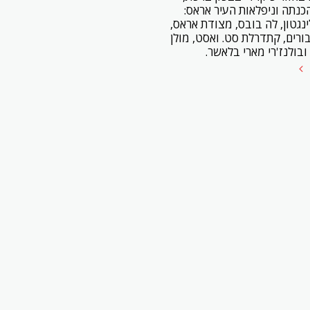
כנתה וניפלאות העיר אראס:
לינגטון, לה בובס, מצודת אראס,
בורים, קתדרלת סט. ואסט, מולן
ובולנז'רי מארי בלאשר.