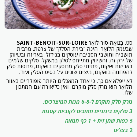
סט. בֶּנוּאָה-סוּר-לוֹאַר
SAINT-BENOIT-SUR-LOIRE
שבעמק הלוֹאַר, הינה "בירת הסלק" של צרפת. מרבית
תושביה ותושבי הסביבה עוסקים בגידול, באריזה ובשיווק
של ירק זה. והשיווק מתייחס לסלק במשקל, סלקים שלמים
באריזות ואקום, פתיתי סלק מרוסקים בואקום, פרוסות סלק
להפחמה בואקום, מיצים שונים על בסיס הסלק ועוד.
לא ייפלא אם כך, כי אחד המאכלים היותר פופולריים באזור
הלוּאַר הוא מרק סלק מוקרם, ואין כליאורה עם המתכון
שלו.
מרק סלק מוקרם ל-6-8 מנות
המיצרכים:
3 סלקים בינוניים חתוכים לקוביות קטנות
3
כפות שמן זית + 1 כף חמאה
2
בצלים