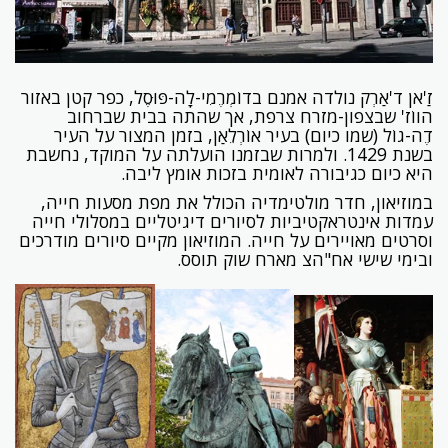
זַ'אן ד'אַרְק נולדה אמנם בדוֹמְרֶמִי-לָה-פּוּסֶל, כפר קטן באזור
הווֹז' שבצפון-מזרח צרפת, אך שהתה בבית שברחוב
דֶה-גוֹל (שמו כיום) בעיר אוֹרְלֵאַן, בזמן המצור על העיר
בשנת 1429. ולמרות שבזמנו הועלתה על המוקד, נחשבת
היא כיום כגיבורה לאומית בזכות אומץ ליבה.
במוזיאון, חדר מולטימדיה הכולל את מפת מסעות חייה,
עמדות אינטראקטיביות לסיורים דיגיטליים במסלולי חייה
וסרטים מאויירים על חייה. המוזיאון מקיים סיורים מודרכים
ובימי שישי אח"הצ מארח שוק תוסס.