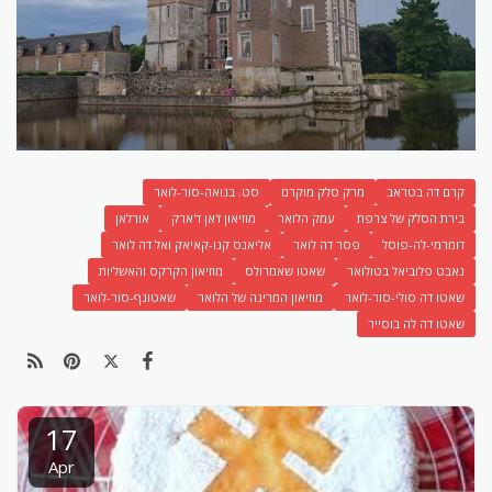
קרם דה בטראב
מרק סלק מוקרם
סט. בנואה-סור-לואר
בירת הסלק של צרפת
עמק הלואר
מוזיאון ז'אן ד'ארק
אורלאן
דומרמי-לה-פוסל
פסר דה לואר
אליאנס קנו-קאיאק ואל דה לואר
נאבט פלוביאל בטולואר
שאטו שאמרולס
מוזיאון הקרקס והאשליות
שאטו דה סולי-סור-לואר
מוזיאון המרינה של הלואר
שאטונף-סור-לואר
שאטו דה לה בוסייר
17
Apr