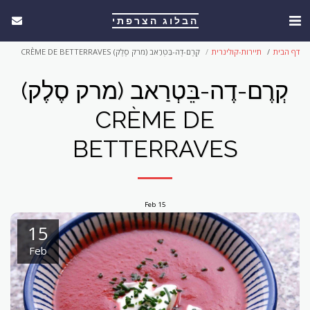
הבלוג הצרפתי
דף הבית
תיירות-קולינרית
קְרֶם-דֶה-בֵּטְרַאב (מרק סֶלֶק) CRÈME DE BETTERRAVES
קְרֶם-דֶה-בֵּטְרַאב (מרק סֶלֶק)
CRÈME DE
BETTERRAVES
Feb
15
15
Feb