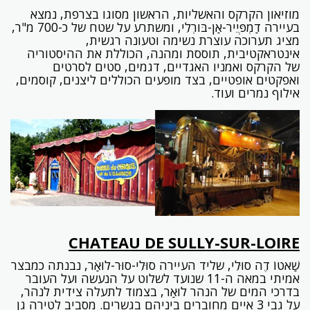
מוזיאון הקרקס והאשליות, הראשון מסוגו בצרפת, נמצא
בעיירה דַמְפְּיֵיר-אַן-בּורְלִי, ומשתרע על שטח של כ-700 מ"ר,
מציג תערוכה עוצרת נשימה וטעונה רגשית,
אינטראקטיבית, תוססת ומהנה, הכוללת את ההיסטוריה
של הקרקס ואמניו האגדיים, דגמים, סטים לסרטים
ואפקטים אופטיים, בצד מופעים הכוללים ליצנים, קוסמים,
אילוף נמרים ועוד.
CHATEAU DE SULLY-SUR-LOIRE
שַׁאטוֹ דֶה סוּלִי, שליד העיירה סוּלִי-סוּר-לוּאַר, נבנתה כמבצר
אמיתי במאה ה-11 שנועד לשלוט על הנעשה ועל העובר
בדרכי המים של הנהר לוּאַר, בצמוד לתעלה צידית לנהר,
על גבי 3 איים מחוברים ביניהם בגשרים. מסביב לטירה גן