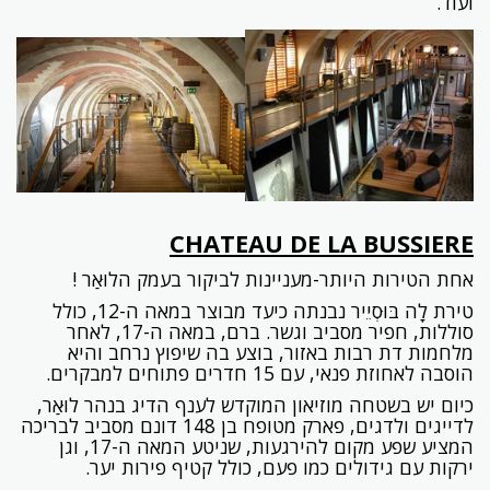
ועוד.
CHATEAU DE LA BUSSIERE
אחת הטירות היותר-מעניינות לביקור בעמק הלוּאַר !
טירת לָה בּוּסְיֵיר נבנתה כיעד מבוצר במאה ה-12, כולל
סוללות, חפיר מסביב וגשר. ברם, במאה ה-17, לאחר
מלחמות דת רבות באזור, בוצע בה שיפוץ נרחב והיא
הוסבה לאחוזת פנאי, עם 15 חדרים פתוחים למבקרים.
כיום יש בשטחה מוזיאון המוקדש לענף הדיג בנהר לוּאַר,
לדייגים ולדגים, פארק מטופח בן 148 דונם מסביב לבריכה
המציע שפע מקום להירגעות, שניטע המאה ה-17, וגן
ירקות עם גידולים כמו פעם, כולל קטיף פירות יער.