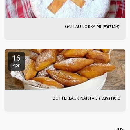
גָאטוֹ לוֹרֵיין GATEAU LORRAINE
16
Apr
בּוֹטֶרוֹ נַאנְטֵייז BOTTEREAUX NANTAIS
הערות