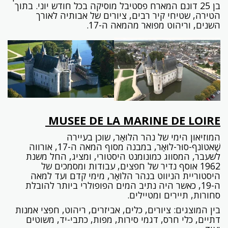
בן 25 דונם המארח פסטיבל מוסיקה בכל חודש יוני. בתוך
הטירה, שטיחי קיר רבים, ציורים של אבותיה לאורך
השנים, וריהוט מפואר מהמאה ה-17.
MUSEE DE LA MARINE DE LOIRE
המוזיאון הימי של נהר הלוּאַר, שוכן בעיירה
שַׁאטוֹנף-סוּר-לוּאַר, במבנה מסוף המאה ה-17, אורווה
לשעבר, המסווג כמונומנט היסטורי, ומציג, החל משנת
1962 אוסף נדיר של חפצים, עבודות ומסמכים של
היסטוריית הניווט בנהר הלוֹאַר, מימי קדם ועד למאה
ה-19, כאשר היה נתיב המים הפופולרי ביותר להובלת
סחורות, תיירים ומטיילים.
בין המוצגים: ציורים, כלים, אביזרים, ריהוט, חפצי אמנות
דתיים, כלי חרס, דגמי סירות, מפות, כתבי-יד, משוטים