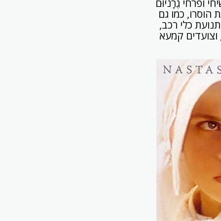
 ופרחי גֶרָניוּם
הוסרו, כמו גם
נועת כלי רכב,
 וצועדים קמעא