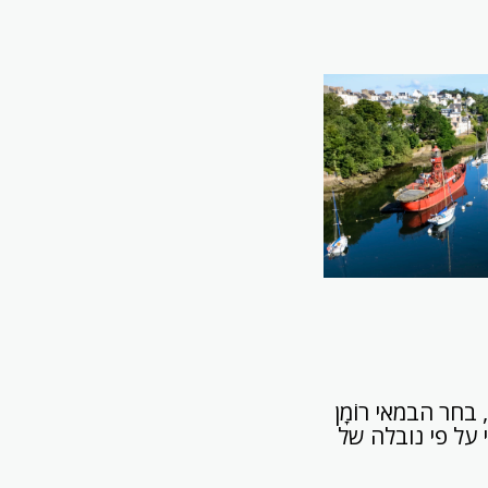
לא בכדי, בחר הבמאי רוֹמָן
ינְסְקִי על פי נובלה של