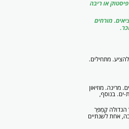
פיסטוק או ריבה
 מוציאים. מורחים
ר.
להציע. מתחילים.
ר שבחבל בְּרֶטָאנִי בצפון-מער בצרפת. 16000 תושבים. מרינה. מוזיאון
ת-ים. בנוסף,
בה, אחת לשנתיים