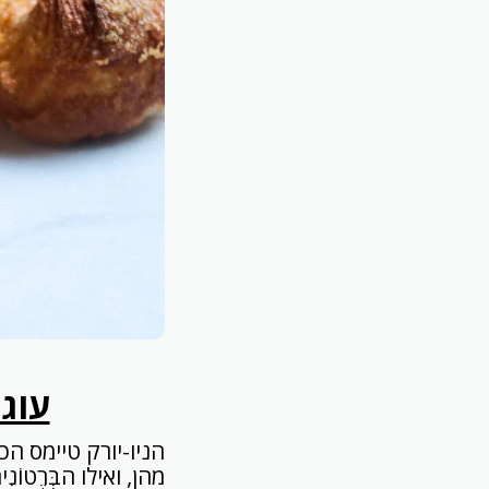
עוגי
הניו-יורק טיימס ה
מהן, ואילו הבְּרֶטוֹנִ