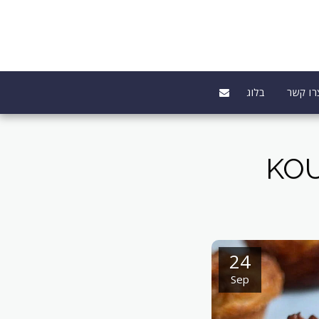
רו קשר
בלוג
24
Sep