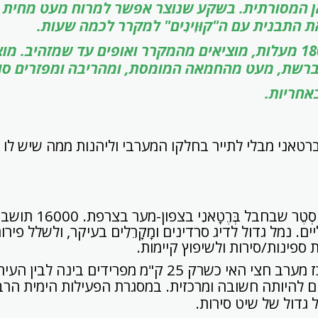
ַמַאן המסורתית. בשקע שנוצר אפשר למרוח מעט מחית 
ת התבנית עם ה"קוּוִינִים" למקרר לכמה שעות.
מחממים תנור ל-180 מעלות, מוציאים מהמקרר ואופים עד שמזהיב.
רשת, מעט מהחמאה המומסת, ומהריבה ומפזרים סוכ
אחריות.
רטאני מבלי לתייר בחלקו המערבי וליהנות ממה שיש לו 
עיר נמל במחוז פִינִיסְטֶ
ים. נמל גדול לדיג סרדינים ומָקָרֵלִים בעיקר, ולשלל פירו
ספינות/סירות ולשיפוץ קיימות.
25 ק"מ מפרידים בינה לבין העיר הגדולה קֶמְפֶּר
ים להיותה חשובה ומרכזית. במסגרת הפעילות הימית הר
גדול של שיט סירות.