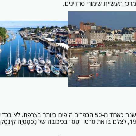
מרכז תעשיית שימורי סרדינים.
כפר זה נבחר מידי שנה כאחד מ-50 הכפרים היפים ביותר בצרפת. 
פּוֹלַנְסְקִי בשנת 1979, לצלם בו את סרטו "טֶס" בכיכובה של נַסְטַסְיָה קִ