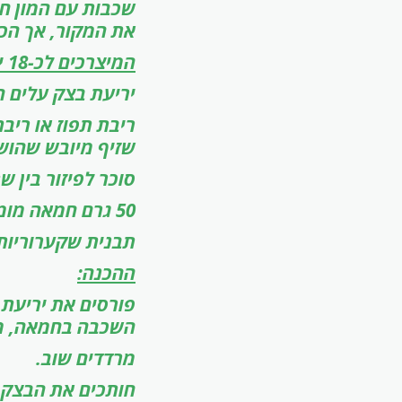
שכבות עם המון חמ
את המקור, אך הכי 
המיצרכים לכ-18 יחידות:
יריעת בצק עלים ח
ריבת תפוז או רי
שזיף מיובש שהושר
סוכר לפיזור בין 
50 גרם חמאה מומסת.
תבנית שקערוריות למַא
ההכנה:
פורסים את יריעת
השכבה בחמאה, מפ
מרדדים שוב.