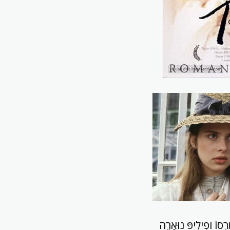
מַרְסוֹ ופִילִיפּ נוּאָרֶה