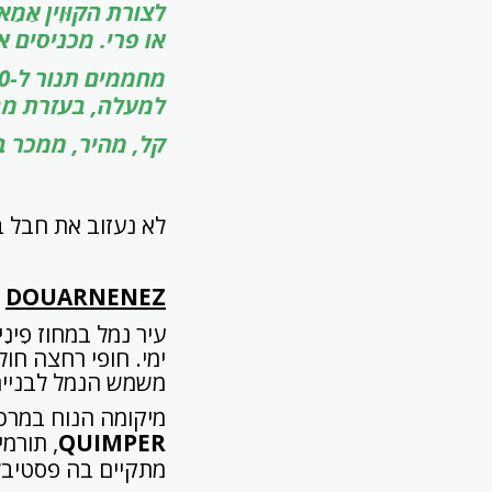
לצורת הקוּוִין א
או פרי. מכניסים א
למעלה, בעזרת מב
קל, מהיר, ממכר ב
לא נעזוב את חבל ב
DOUARNENEZ
ימי. חופי רחצה חולי
משמש הנמל לבניית 
מיקומה הנוח במרכז מערב חצי האי כשרק 
QUIMPER
, תורמ
מתקיים בה פסטיבל 