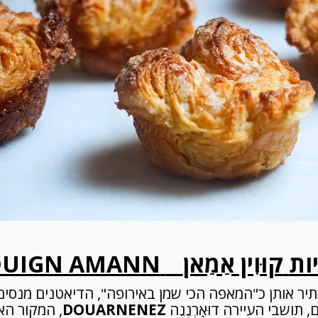
ות
קוּוִין אַמַאן
UIGN AMANN
כתיר אותן כ"המאפה הכי שמן באירופה", הדיאטנים מנסים
ים, תושבי העיירה דוּאַרְנֶנֶה
DOUARNENEZ
, המקור האמ