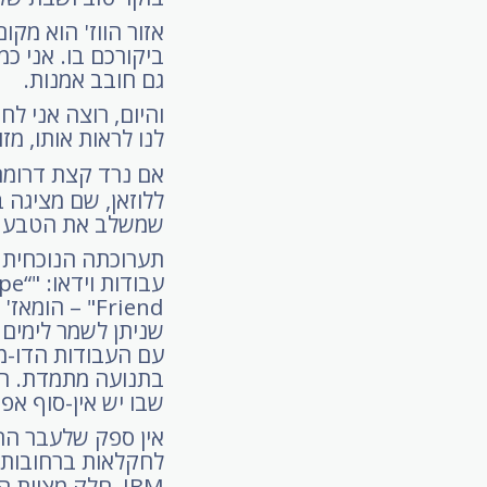
אזור הווז' הוא מק
ביקורכם בו. אני כ
גם חובב אמנות.
והיום, רוצה אני ל
לנו לראות אותו, מז
אם נרד קצת דרומה מ
ללוזאן, שם מציגה ב
שמשלב את הטבע עם ה
"Friend – 
שניתן לשמר לימים 
עם העבודות הדו-ממ
בתנועה מתמדת. הם ג
שבו יש אין-סוף אפש
אין ספק שלעבר הח
לחקלאות ברחובות, 
IBM, חלק מצוות הפיתוח של הזיהוי הקולי בחב'