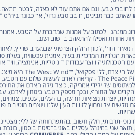
ום לחובבי טבע, וגם אם אתם עוד לא כאלה, לבטח תתאהב
מו שאתם כבר מבינים, חובב טבע גדול, אך כבוגר ביה"ס "
חרוג ממנהגי ולכתוב על אמנות שמדברת על הטבע. אמנות
וויות אחרות ואפילו להתאהב בו שוב ושוב.
אזור הווז', לכוון החלק הצרפתי שבמערב שווייץ, לאזור 
אחת הגלריות המרכזיות בעיר, אמנית עכשווית, בעלת סגנ
טכנולוגיה ויוצר עבודות דיגיטליות, אנימציה, ווידיאו.
תערוכתה הנוכחית של היוצרת, ללי 
הומאז' למיתוסים של ילידי אמריקה, כיצד גילה האדם את הת
הקרים של החורף, ובכך מספק הטבע ביטחון לאדם). עבוד
דיות, יוצרות מציאות חדשה, בה עלים, ענפים, צמחים, 
ולשים אל ומחוץ לזוויות העין שלנו ויוצרים מוטיבים פו
רויות.
ינוכי-תרבותי, חלק חשוב, בהתפתחותה של ללי: מצטיינ
תואר שני במינהל עסקים באוניברסיטת בוסטון, בוגרת 
COMVERSE
בבוסטון, בו