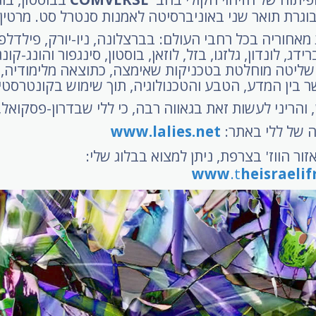
בוגרת תואר שני באוניברסיטה לאמנות סנטרל סט. מרטין ב
אחוריה בכל רחבי העולם: בברצלונה, ניו-יורק, פילדלפיה
רידג, לונדון, גלזגו, בזל, לוזאן, בוסטון, סינגפור והונג-קו
ליטה מוחלטת בטכניקות שאימצה, כתוצאה מלימודיה, 
בין המדע, הטבע והטכנולוגיה, תוך שימוש בקונטרסטים
, והריני לעשות זאת בגאווה רבה, כי ללי שבדרון-פסקואל,
ה של ללי באתר:
www.lalies.net
זור הווז' בצרפת, ניתן למצוא בבלוג שלי:
www
.t
heisraeli