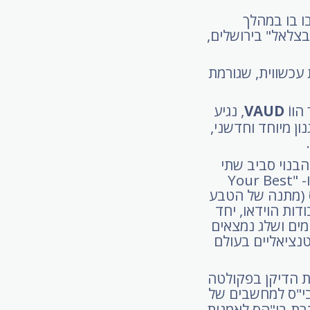
ו בו במהלך
בצלאל" בירושלים,
 עכשווית, שגורמת
הווֹ
VAUD
, נגיע
ון מיוחד וחדשני,
פסקואל, "“The West Wind היא מיצג הבנוי סביב שתי
עבודות וידאו: "“The Peace Pipe - קריאה לאדם לעשות שלום עם הטבע, ו- Your Best"
ירס (מתנה של הטבע
ות הוידאו, יחד
מים ושלג נמצאים
טנציאליים בעולם
ת הדיקן בפקולטה
בי"ס למחשבים של
גרת בי"הס לאמנות