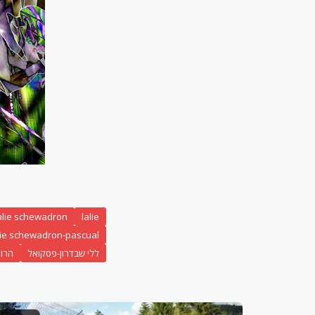
alie schewadron
lalie
lie schewadron-pascual
ללי שבדרון-פסקואל
הרו