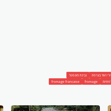
י הווז' בצרפת
גבינת מונסטר
רפתיות
fromage
fromage francaise