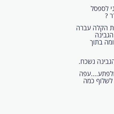
י לספסל
ר ?
שת הקלה עברה
הגבינה
מה בתוך
הגבינה נשכח.
לפתע....עפה
 לשלוף כמה