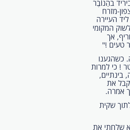
. לאחר סיור ביריד בהַנוֹבֶר
פון-מזרח
 ליד העיירה
לשוק המקומי
ריף, אך
 טעים !"
. כשהגענו
 ! כי למרות
 בינתיים,
קבל את
ך אמרה.
תוך שקית
א שלחתי את