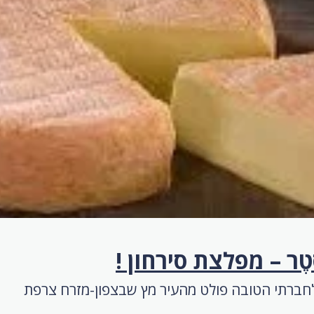
ְטֶר – מפלצת סירחון !
חברתי הטובה פולט מהעיר מץ שבצפון-מזרח צרפת