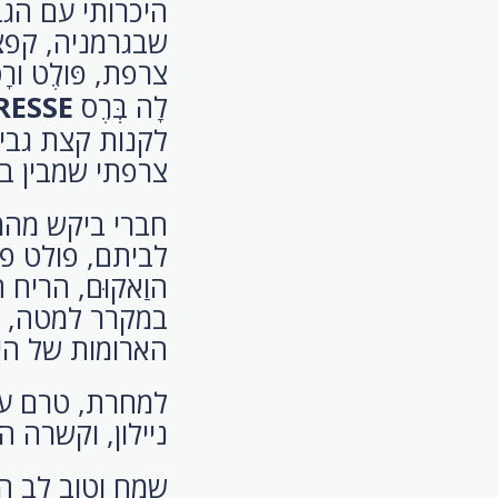
שבגרמניה, קפצת
צרפת, פּולֶט ורָ
לָה בְּרֶס
RESSE
לקנות קצת גבינו
צרפתי שמבין בגב
חברי ביקש מהמו
לביתם, פולט פ
הוַאקוּם, הריח
במקרר למטה, בי
הארומות של היר
למחרת, טרם עז
ניילון, וקשרה ה
שמח וטוב לב ה