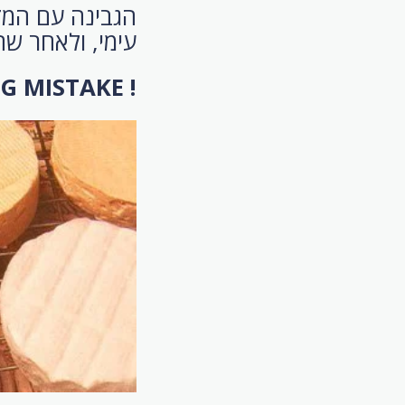
הגבינה עם המז
עימי, ולאחר שה
! BIG MISTAKE