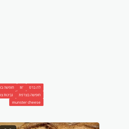
לה ברס
'ווז
חופשה בהר
חופשה בצרפת
גבינות צ
munster cheese