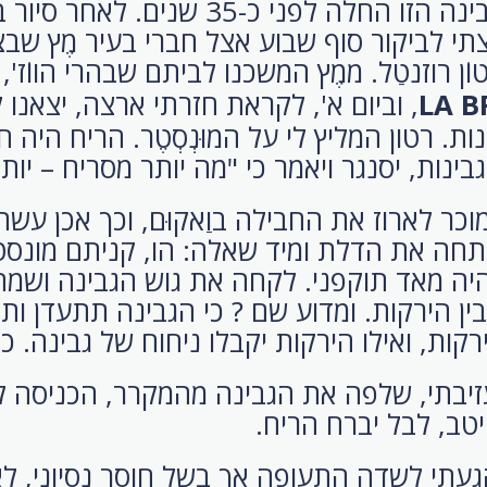
היכרותי עם הגבינה הזו החלה לפני כ-35 שנים
י לביקור סוף שבוע אצל חברי בעיר מֶץ שבצ
טוֹן רוזנטַל. ממֶץ המשכנו לביתם שבהרי הווֹז',
LA B
, וביום א', לקראת חזרתי ארצה, יצאנו 
ת. רטון המליץ לי על המוּנְסְטֶר. הריח היה ח
ינות, יסנגר ויאמר כי "מה יותר מסריח – יותר
כר לארוז את החבילה בוַאקוּם, וכך אכן עשה
תחה את הדלת ומיד שאלה: הו, קניתם מונסטר
 היה מאד תוקפני. לקחה את גוש הגבינה ושמה,
ן הירקות. ומדוע שם ? כי הגבינה תתעדן ות
קות, ואילו הירקות יקבלו ניחוח של גבינה. כ
יבתי, שלפה את הגבינה מהמקרר, הכניסה ל
יטב, לבל יברח הריח.
געתי לשדה התעופה אך בשל חוסר נסיוני, ל