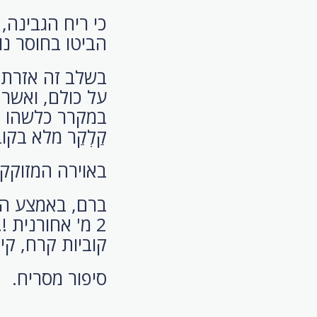
כי ריח הגבינה
הביטו בחוסר נו
בשלב זה אזרתי
על כולם, ואשר
במקרר כלשהו ב
קַלְקַר מלא בקו
באוירה המזוקקת
ברם, באמצע הט
2 מ' אחורנית 
קוביות קרח, קי
סיפור מסריח.