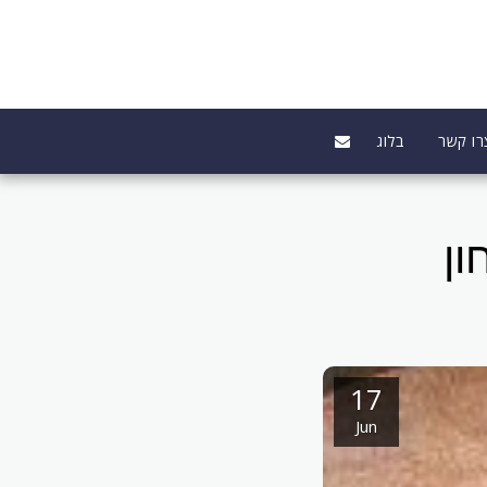
רו קשר
בלוג
ון
17
Jun