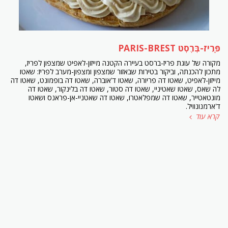
פָּרִיז-בְּרֶסְט PARIS-BREST
מקורה של עוגת פריז-ברסט בעיירה הקטנה מייזון-לאפיט שמצפון לפריז,
מתכון להכנתה, וביקור בטירות שבאזור שמצפון ומצפון-מערב לפריז: שאטו
מייזון-לאפיט, שאטו דה פריורה, שאטו ד'אוברה, שאטו דה בופמונט, שאטו דה
לה שאס, שאטו שאטיניי, שאטו דה סטור, שאטו דה בלינקור, שאטו דה
מונטאטייר, שאטו דה שמפלאטרו, שאטו דה שאטניי-אן-פראנס ושאטו
ד'ארמנונוויל.
קרא עוד