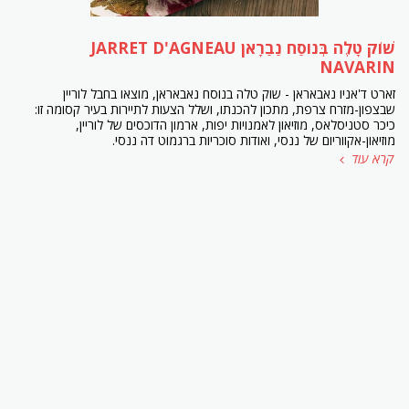
שׁוֹק טָלֶה בְּנוסַח נַבַרָאן JARRET D'AGNEAU
NAVARIN
זארט ד'אניו נאבאראן - שוק טלה בנוסח נאבאראן, מוצאו בחבל לוריין
שבצפון-מזרח צרפת, מתכון להכנתו, ושלל הצעות לתיירות בעיר קסומה זו:
כיכר סטניסלאס, מוזיאון לאמנויות יפות, ארמון הדוכסים של לוריין,
מוזיאון-אקווריום של ננסי, ואודות סוכריות ברגמוט דה ננסי.
קרא עוד