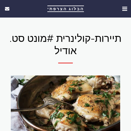
הבלוג הצרפתי
תיירות-קולינרית #מונט סט.
אודיל