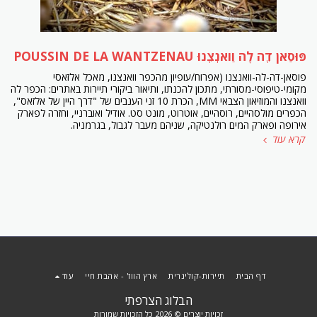
פּוּסַאן דֶה לָה וַואנְצֶנוּ POUSSIN DE LA WANTZENAU
פוסאן-דה-לה-וואנצנו (אפרוח/עופיון מהכפר וואנצנו, מאכל אלזאסי
מקומי-טיפוסי-מסורתי, מתכון להכנתו, ותיאור ביקורי תיירות באתרים: הכפר לה
וואנצנו והמוזיאון הצבאי MM, הכרת 10 זני הענבים של "דרך היין של אלזאס",
הכפרים מולסהיים, רוסהיים, אוטרוט, מונט סט. אודיל ואוברניי, וחזרה לפארק
אירופה ופארק המים רולנטיקה, שניהם מעבר לגבול, בגרמניה.
קרא עוד
דף הבית
תיירות-קולינרית
ארץ הווז' - אהבת חיי
עוד
הבלוג הצרפתי
זכויות יוצרים © 2026 כל הזכויות שמורות