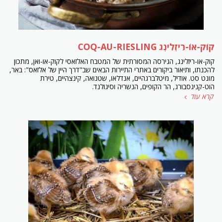
קוֹק-אוֹ-רִיזְלִינְג COQ-AU-RIESLING
קוק-או-ריזלינג, הגירסה המסורתית של המטבח האלזאסי לקוק-או-ואן, מתכון
להכנתו, ותיאור ביקורים באתרי התיירות הבאים שב"דרך היין של אלזאס": באר,
מונט סט. אודיל, מיטלברגהיים, אנדלאו, שטנואה, קינצהיים, טירת
הוט-קניגסבורג, הר הקופים, הנשריה וסיגולנד.
קרא עוד