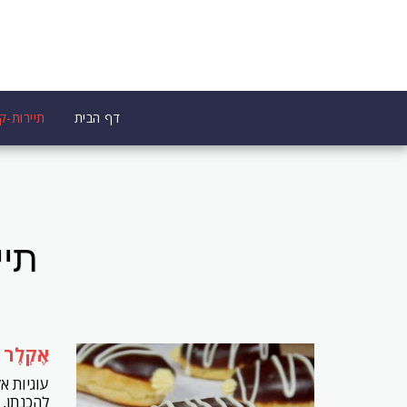
דף הבית
תיירות-קו
תיי
אֶקְלֶר (ע
עוגיות א