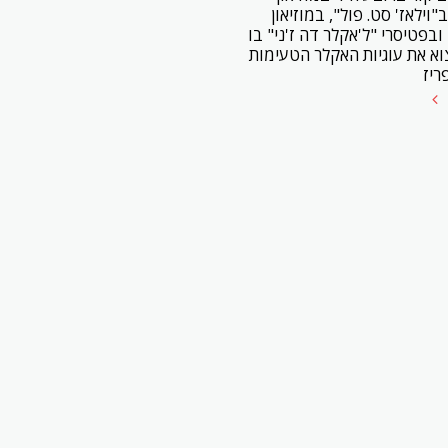
"וילאז' סט. פול", במוזיאון
בפטיסרי "ל'אקלר דה ז'ני" בו
וא את עוגיות האקלר הטעימות
ריז