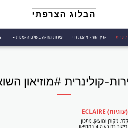
הבלוג הצרפתי
יצירות מחאה בעולם האמנות
לינרית
ארץ הווז' - אהבת חיי
צ
רות-קולינרית #מוזיאון השו
וגיות) ECLAIRE
קלר, מקורן ומוצאן, מתכון
להכנתן, ביקור ברובע ה-4 במוזיאון