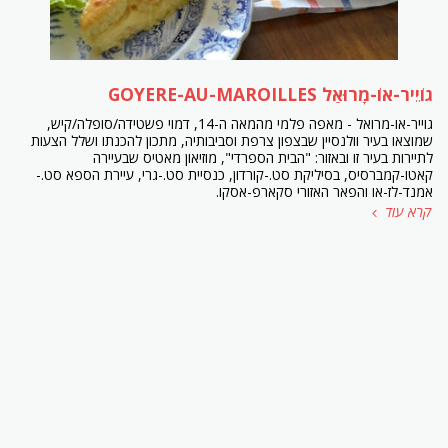
גוֹיֵיר-אוֹ-מָרוּאַל GOYERE-AU-MAROILLES
גוייר-או-מרואל - מאפה פלמי מהמאה ה-14, דמוי פשטידה/סופלה/קיש,
שמוצאו בעיר וולנסיין שבצפון צרפת וסביבותיה, מתכון להכנתו ושלל הצעות
לתיירות בעיר זו ובאזור: "הבית הספרדי", מוזיאון מאטיס שבעיירה
קאטו-קמברסיס, בסיליקת סט.-קורדון, כנסיית סט.-גרי, עיירת הספא סט.-
אמנד-לז-או והפאר האזורי סקארפ-אסקו.
קרא עוד