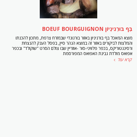
בֶּף בּוּרְגִינְיוֹן BOEUF BOURGUIGNON
מוצא המאכל בף בורגיניון באזור בורגונדי שבמזרח צרפת, מתכון להכנתו
והמלצות לביקורים באזור זה במוצא הנהר סיין, בפסל הענק להנצחת
ורסינגטוריקס, בכפר פלוויני-סור -אוזריין שבו צולם הסרט "שוקולד" ובכפר
אפואס מולדת גבינת האפואס המפורסמת
קרא עוד