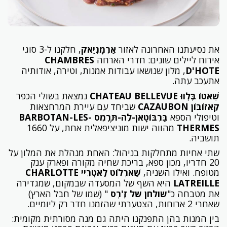
את נסיעתנו האחרונה לאזור
אַרְמָנְיַאק
, חלקנו ל-3 סוגי
אירוח ליילים שונים: חדרי הארחה
CHAMBRES
D'HOTE
, מלון שנושאו עבודות אמנות, וטירה, אודותיה
אתעכב עתה.
שַׁאטוֹ בֶּלְווּ
CHATEAU BELLEVUE
נמצאת בשולי הכפר
קַאזוֹבּוֹן
CAZAUBON
שביחד עם עיירת המרחצאות
וטיפולי הספא
בְַּרְבּוֹטָאן-לֶה-תֶּרְמְס
BARBOTAN-LES-
THERMES
מהווה ישות מוניציפאלית אחת, על 1660
תושביה.
שתי אחיות מתחלקות בניהול: האחת מנהלת את המלון על
20 חדריו, מכון ספא, בריכת שחיה מקורה ופארק ענק
מטופח. ואילו השניה,
שַׁארְלוֹט לַאטְרֵיי
CHARLOTTE
LATREILLE
היא השף של המסעדה שבמקום, שמגדירה
את מטבחה כ"
שולחן של זֶ'רְס
" (שמו של חבל הארץ)
שאחרי 2 ארוחות, הצטערתי שהזמנו חדר רק ליומיים.
בין המנות בהן התפנקנו היתה גם מנה מסורתית מקומית: