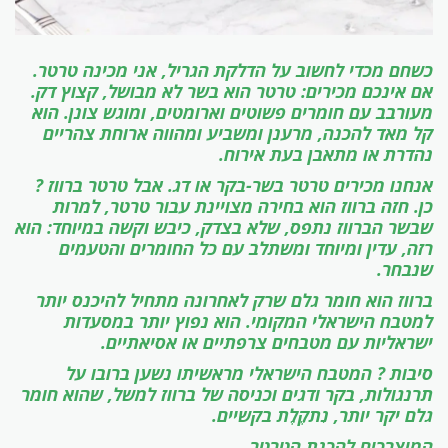
כשחם מכדי לחשוב על הדלקת הגריל, אני מכינה טרטר.
אם אינכם מכירים: טרטר הוא בשר לא מבושל, קצוץ דק.
מעורבב עם חומרים פשוטים וארומטים, ומוגש צונן. הוא
קל מאד להכנה, מרענן ומשביע ומהווה ארוחת צהריים
נהדרת או מתאבן בעת אירוח.
אנחנו מכירים טרטר בשר-בקר או דג. אבל טרטר ברווז ?
כן. חזה ברווז הוא בחירה מצויינת עבור טרטר, למרות
שבשר הברווז נתפס, שלא בצדק, כיבש וקשה במיוחד: הוא
רזה, עדין ומיוחד ומשתלב עם כל החומרים והטעמים
שנבחר.
ברווז הוא חומר גלם שרק לאחרונה מתחיל להיכנס יותר
למטבח הישראלי המקומי. הוא נפוץ יותר במסעדות
ישראליות עם מטבחים צרפתיים או אסיאתיים.
סיבות ? המטבח הישראלי מראשיתו נשען ברובו על
תרנגולות, בקר ודגים וכניסה של ברווז למשל, שהוא חומר
גלם יקר יותר, נִתקֶלֶת בקשיים.
המיצרכים להכנת הטרטר