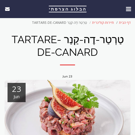
הבלוג הצרפתי
דף הבית
תיירות-קולינרית
טַרְטַר-דֶה-קַנַר TARTARE-DE-CANARD
טַרְטַר-דֶה-קַנַר TARTARE-
DE-CANARD
Jun
23
23
Jun