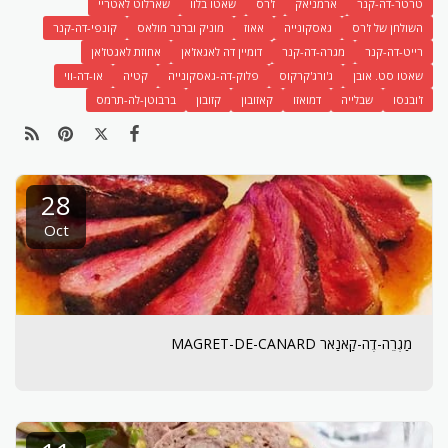
טרטר-דה-קנר
ארמניאק
ז'רס
שאטו בלוו
שארלוט לאטריי
השולחן של ז'רס
גאסקונייה
אאוז
מוניק וברנר מולאס
קונפי-דה-קנר
רייט-דה-קנר
מגרה-דה-קנר
דומיין דה לאגאז'אן
אחוזת לאגטז'אן
שאטו סט. אובן
ג'ורג'קרקוס
פלוק-דה-גאסקונייה
קטיה
או-דה-ווי
ז'ובנסו
שבלייה
דמואזו
קאזובון
קזובון
ברבוטן-לה-תרמס
28
Oct
מַגְרֵה-דֶה-קַאנַאר MAGRET-DE-CANARD