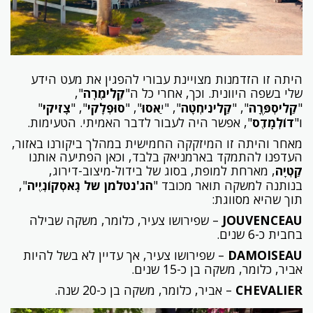
היתה זו הזדמנות מצויינת עבורי להפגין את מעט הידע
שלי בשפה היוונית. וכך, אחרי כל ה"
קַלִימֶרָה
",
"
קַלִיסְפֶּרָה
", "
קַלִינִיחְטָה
", "י
ַאסו
ּ", "
סוּפְלָקִי
", "
צָזִיקִי
"
ו"
דוֹלְמָדֶס
", אפשר היה לעבור לדבר האמיתי. הטעימות.
מאחר והיתה זו המיזקקה החמישית במהלך ביקורנו באזור,
העדפנו להתמקד בארמניאק בלבד, וכאן הפתיעה אותנו
קַטְיָה
, מארחת למופת, בסוג של בידול-מיצוב-דירוג,
בנותנה למשקה תואר מכובד "
הג'נטלמן של גָאסְקוֹנְיֶיה
",
תוך שהיא מסווגת:
JOUVENCEAU
–
שפירושו צעיר,
כלומר, משקה שבילה
בחבית כ-6 שנים.
DAMOISEAU
– שפירושו צעיר, אך עדיין לא בשל להיות
אביר, כלומר, משקה בן כ-15 שנים.
CHEVALIER
– אביר, כלומר, משקה בן כ-20 שנה.