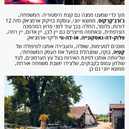
תוך כדי שמענו ממנה גם קצת היסטוריה. המשפחה,
ג'וֹרְגָ'קָרָקוֹס
, ממוצא יווני, עוסקת בזיקוק ארמניאק מזה 12
דורות, כלומר, החלה בכך עוד לפני פרוץ המהפכה
הצרפתית, ובאחוזה מייצרים גם יין לבן, יין אדום, יין רוזה,
פלוק-דה-גאסקונייה
,
אוֹ-דֶה-וִוי
וליקר-ארמניאק.
מוכנים לטעימות, שאלה, והעבירה אותנו לטיפולה של
קַטְיָה
, בִּתָּה, שמנהלת בפועל את העסק המשפחתי,
שליוותה אותנו לפינת האירוח בצל עץ הערמונים, לצד
שולחן עמוס בקבוקים, שלצידו יושבת משפחה אורחת,
ממוצא יווני גם כן.