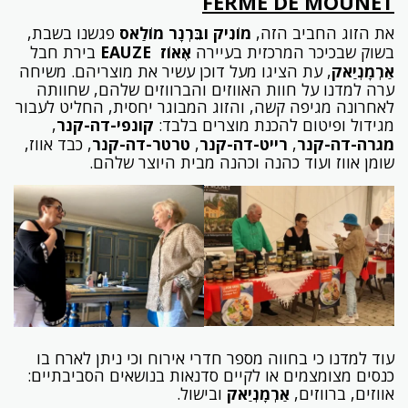
FERME DE MOUNET
את הזוג החביב הזה,
מוֹנִיק ובֵּרְנָר מוֹלַאס
פגשנו בשבת,
בשוק שבכיכר המרכזית בעיירה
אֶאוֹז
EAUZE
בירת חבל
אַרְמָנְיַאק
, עת הציגו מעל דוכן עשיר את מוצריהם. משיחה
ערה למדנו על חוות האווזים והברווזים שלהם, שחוותה
לאחרונה מגיפה קשה, והזוג המבוגר יחסית, החליט לעבור
מגידול ופיטום להכנת מוצרים בלבד:
קונפי-דה-קנר
,
מגרה-דה-קנר
,
רייט-דה-קנר
,
טרטר-דה-קנר
, כבד אווז,
שומן אווז ועוד כהנה וכהנה מבית היוצר שלהם.
עוד למדנו כי בחווה מספר חדרי אירוח וכי ניתן לארח בו
כנסים מצומצמים או לקיים סדנאות בנושאים הסביבתיים:
אווזים, ברווזים,
אַרְמָנְיַאק
ובישול.