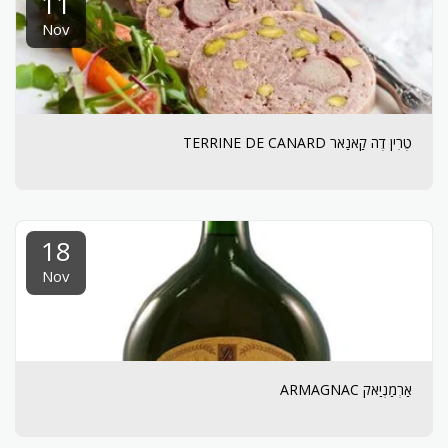
11
Nov
טֶרִין דֶה קַאנַאר TERRINE DE CANARD
18
Nov
אַרְמַנְיַאק ARMAGNAC