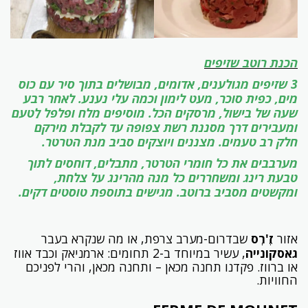
הכנת רוטב שזיפים
3 שזיפים מגולענים, אדומים, מבושלים בתוך סיר עם כוס
מים, כפית סוכר, מעט לימון וכמה עלי נענע. לאחר רבע
שעה של בישול, מרסקים הכל. מוסיפים מלח ופלפל לַטעם
ומעבירים דרך מסננת רשת צפופה עד לקבלת מירקם
חלק רב טעמים. מצננים ויוצקים סביב מנת הטרטר.
מערבבים את כל חומרי הטרטר, מתבלים, דוחסים לתוך
טבעת רינג ומשחררים כל מנה מהרינג על צלחת,
ומקשטים מסביב ברוטב. מגישים בתוספת טוסטים דקים.
אזור
זֶ'רְס
שבדרום-מערב צרפת, או מה שנקרא בעבר
גאסקונייה
, עשיר במיוחד ב-2 תחומים: ארמניאק וכבד אווז
או ברווז. פקדנו תחנה מכאן – ותחנה מכאן, והרי לפניכם
החוויות.