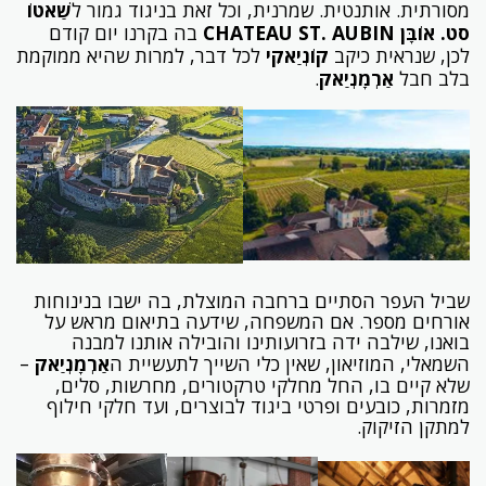
מסורתית. אותנטית. שמרנית, וכל זאת בניגוד גמור ל
שַׁאטוֹ
סט. אוֹבָּן
CHATEAU ST. AUBIN
בה בקרנו יום קודם
לכן, שנראית כיקב
קוֹנְיַאקִי
לכל דבר, למרות שהיא ממוקמת
בלב חבל
אַרְמָנְיַאק
.
שביל העפר הסתיים ברחבה המוצלת, בה ישבו בנינוחות
אורחים מספר. אם המשפחה, שידעה בתיאום מראש על
בואנו, שילבה ידה בזרועותינו והובילה אותנו למבנה
השמאלי, המוזיאון, שאין כלי השייך לתעשיית ה
אַרְמָנְיַאק
–
שלא קיים בו, החל מחלקי טרקטורים, מחרשות, סלים,
מזמרות, כובעים ופרטי ביגוד לבוצרים, ועד חלקי חילוף
למתקן הזיקוק.