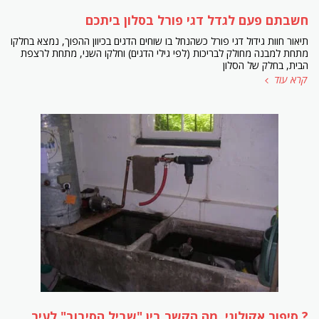
חשבתם פעם לגדל דגי פורל בסלון ביתכם
תיאור חוות גידול דגי פורל כשהנחל בו שוחים הדגים בכיוון ההפוך, נמצא בחלקו
מתחת למבנה מחולק לבריכות (לפי גילי הדגים) וחלקו השני, מתחת לרצפת
הבית, בחלק של הסלון
קרא עוד
? סיפור אקולוגי. מה הקשר בין "שביל הסיבוב" לעיר