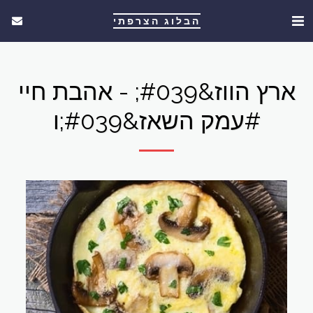
הבלוג הצרפתי
ארץ הווז&#039; - אהבת חיי
#עמק השאז&#039;ו