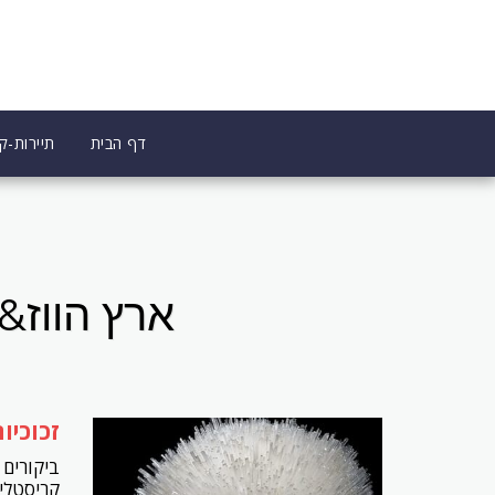
דף הבית
תיירות-קו
ארץ הווז&#039; - אהבת חיי #סנט מארי או מין
זכוכיו
קריסטלים 