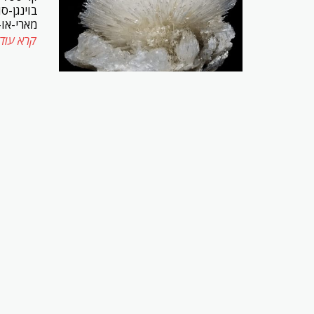
בוינגן-ס
מארי-או-
קרא עוד